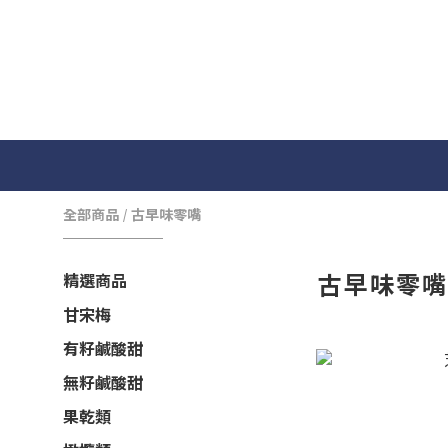
全部商品
/
古早味零嘴
古早味零
精選商品
甘宋梅
有籽鹹酸甜
無籽鹹酸甜
果乾類