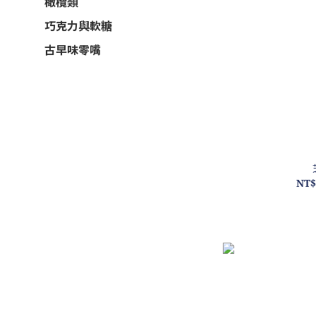
橄欖類
巧克力與軟糖
古早味零嘴
NT$