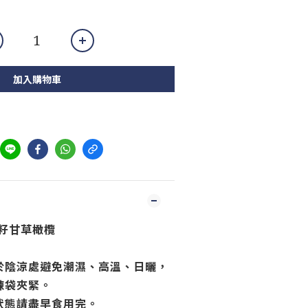
加入購物車
籽甘草橄欖
於陰涼處避免潮濕、高溫、日曬，
鍊袋夾緊。
狀態請盡早食用完。