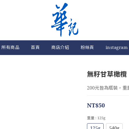
所有商品
首頁
商店介紹
粉絲頁
instagram
無籽甘草橄欖
200元皆為瓶裝，重
NT$50
重量
: 125g
125g
540g